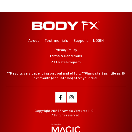
About
Testimonials
Support
LOGIN
Privacy Policy
Terms & Conditions
Affiliate Program
**Results vary depending on goal and effort. **Plans start as little as 15
per month (annual plan) after your trial.
Copyright
2026 Bravado Ventures LLC.
All rights reserved.